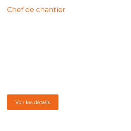
Chef de chantier
Pour renforcer notre équipe, nous
recherchons un(e) chef de chantier
enthousiaste pour mener à bien nos projets
en collaboration avec le reste de l'équipe.
Dans cette fonction, vous êtes responsable
du suivi pratique et de la réalisation de nos
projets, en dirigeant et en coordonnant une
équipe de sous-traitants.
Voir les détails