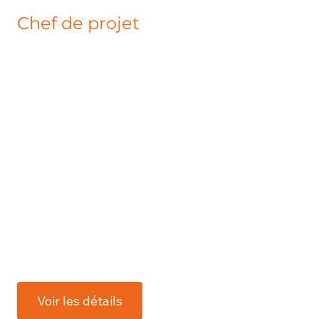
Chef de projet
Pour renforcer notre équipe, nous
recherchons un(e) chef de projet
enthousiaste pour mener à bien nos projets
en collaboration avec le reste de l'équipe.
Dans cette fonction, vous êtes responsable
de la réalisation et de la coordination de
divers projets. Vous dirigez la gestion du
chantier et travaillez en étroite collaboration
avec vos collègues du calcul, des achats et de
l'administration.
Voir les détails