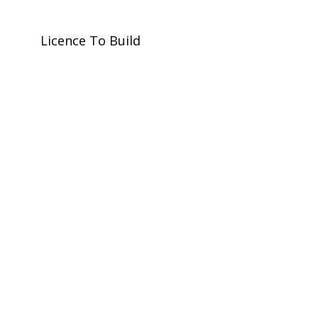
Commune de Wichelen
Licence To Build
Wichelen