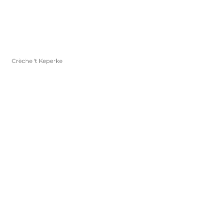
Crèche 't Keperke
Commune de Dilbeek
Dilbeek