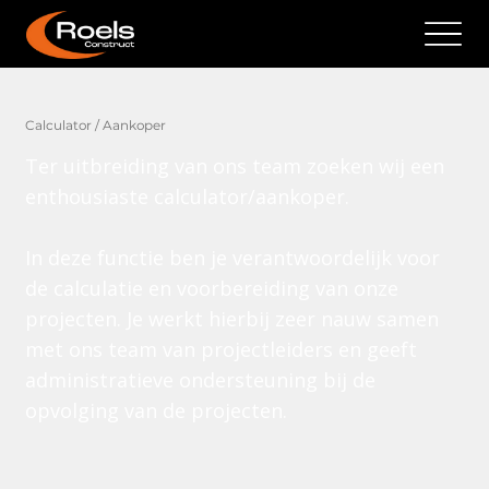
Calculator / Aankoper
Ter uitbreiding van ons team zoeken wij een
enthousiaste calculator/aankoper.
In deze functie ben je verantwoordelijk voor
de calculatie en voorbereiding van onze
projecten. Je werkt hierbij zeer nauw samen
met ons team van projectleiders en geeft
administratieve ondersteuning bij de
opvolging van de projecten.