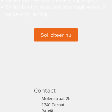
En last but not least: een extra dagje vakantie
op jouw verjaardag!!!
Solliciteer nu
Contact
Molenstraat 2b
1740 Ternat
België