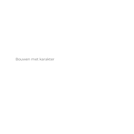
ROELS CONSTRUCT
Bouwen met karakter
Roels Construct realiseert exclusieve
bouwprojecten met oog voor detail, innovatie en
duurzaamheid. Van luxe woningen tot publieke
gebouwen: wij brengen architecturale visies tot
leven.